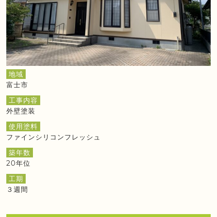
地域
富士市
工事内容
外壁塗装
使用塗料
ファインシリコンフレッシュ
築年数
20年位
工期
３週間