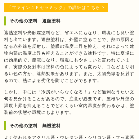
「ファイン４Ｆセラミック」の詳細はこちら >
その他の塗料 遮熱塗料
遮熱塗料や光触媒塗料など、省エネにもなり、環境にも良い塗
料も出ています。遮熱塗料は、外壁に塗ることで、熱の原因と
なる赤外線を反射し、塗膜の温度上昇を抑え、それによって建
物内部の温度上昇も抑えることができる塗料です。特に夏場に
は効果的で、節電になり、環境にもやさしいと言われていま
す。実際の反射率は塗料の色によっても変わり、白などより明
るい色の方が、遮熱効果があります。また、太陽光線を反射す
るので、熱による劣化を防ぐことができます。
しかし、中には「冷房がいらなくなる！」など過剰なうたい文
句を見かけることがあるので、注意が必要です。屋根や外壁の
温度上昇を抑えることでどれくらい室内温度が変わるかは、塗
装前の状態や環境にもよります。
その他の塗料 無機塗料
よく使われるアクリル系・ウレタン系・シリコン系・フッ素系