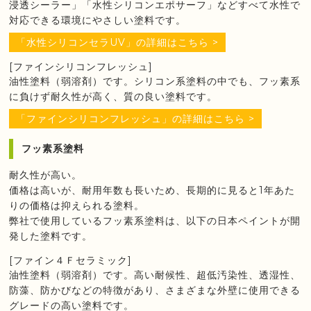
浸透シーラー」「水性シリコンエポサーフ」などすべて水性で
対応できる環境にやさしい塗料です。
「水性シリコンセラUV」の詳細はこちら >
[ファインシリコンフレッシュ]
油性塗料（弱溶剤）です。シリコン系塗料の中でも、フッ素系
に負けず耐久性が高く、質の良い塗料です。
「ファインシリコンフレッシュ」の詳細はこちら >
フッ素系塗料
耐久性が高い。
価格は高いが、耐用年数も長いため、長期的に見ると1年あた
りの価格は抑えられる塗料。
弊社で使用しているフッ素系塗料は、以下の日本ペイントが開
発した塗料です。
[ファイン４Ｆセラミック]
油性塗料（弱溶剤）です。高い耐候性、超低汚染性、透湿性、
防藻、防かびなどの特徴があり、さまざまな外壁に使用できる
グレードの高い塗料です。