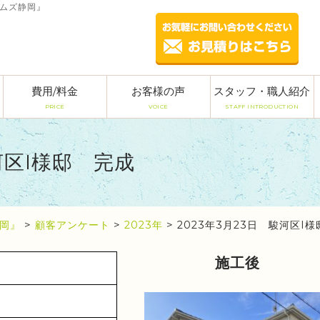
ームズ静岡』
費用/料金
お客様の声
スタッフ・職人紹介
PRICE
VOICE
STAFF INTRODUCTION
河区I様邸 完成
岡』
>
顧客アンケート
>
2023年
>
2023年3月23日 駿河区I
施工後