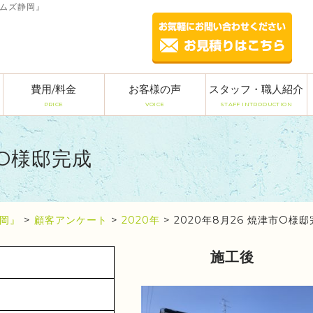
ームズ静岡』
費用/料金
お客様の声
スタッフ・職人紹介
PRICE
VOICE
STAFF INTRODUCTION
市O様邸完成
岡』
>
顧客アンケート
>
2020年
>
2020年8月26 焼津市O様
施工後