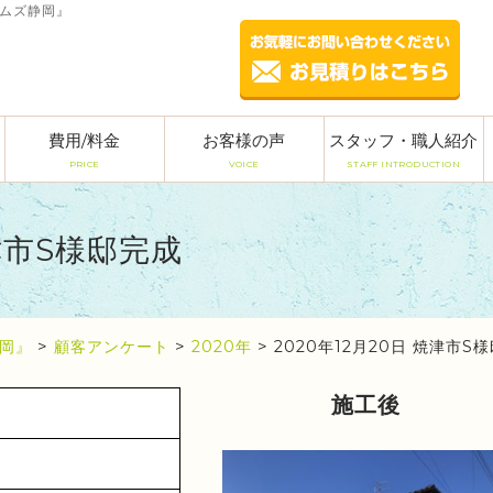
ームズ静岡』
費用/料金
お客様の声
スタッフ・職人紹介
PRICE
VOICE
STAFF INTRODUCTION
焼津市S様邸完成
岡』
>
顧客アンケート
>
2020年
>
2020年12月20日 焼津市S
施工後