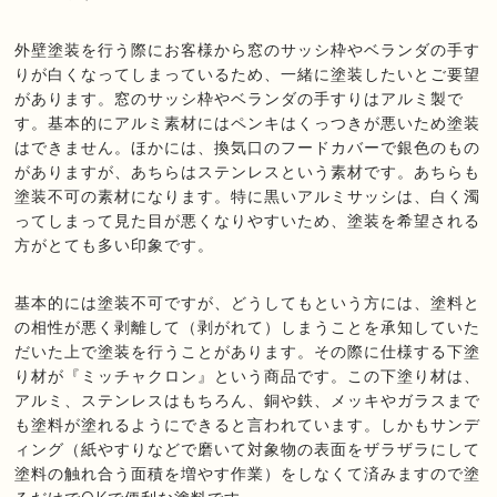
外壁塗装を行う際にお客様から窓のサッシ枠やベランダの手す
りが白くなってしまっているため、一緒に塗装したいとご要望
があります。窓のサッシ枠やベランダの手すりはアルミ製で
す。基本的にアルミ素材にはペンキはくっつきが悪いため塗装
はできません。ほかには、換気口のフードカバーで銀色のもの
がありますが、あちらはステンレスという素材です。あちらも
塗装不可の素材になります。特に黒いアルミサッシは、白く濁
ってしまって見た目が悪くなりやすいため、塗装を希望される
方がとても多い印象です。
基本的には塗装不可ですが、どうしてもという方には、塗料と
の相性が悪く剥離して（剥がれて）しまうことを承知していた
だいた上で塗装を行うことがあります。その際に仕様する下塗
り材が『ミッチャクロン』という商品です。この下塗り材は、
アルミ、ステンレスはもちろん、銅や鉄、メッキやガラスまで
も塗料が塗れるようにできると言われています。しかもサンデ
ィング（紙やすりなどで磨いて対象物の表面をザラザラにして
塗料の触れ合う面積を増やす作業）をしなくて済みますので塗