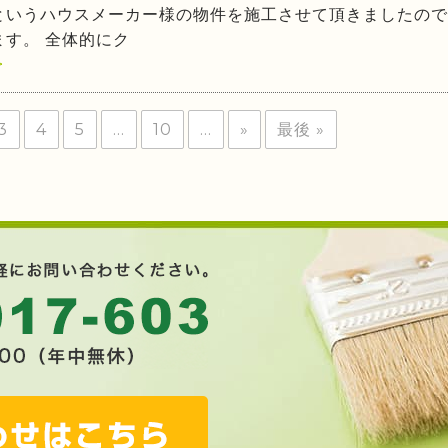
というハウスメーカー様の物件を施工させて頂きましたので
ます。 全体的にク
>
3
4
5
...
10
...
»
最後 »