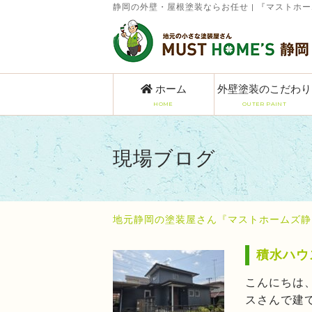
静岡の外壁・屋根塗装ならお任せ | 『マストホ
ホーム
外壁塗装のこだわり
HOME
OUTER PAINT
現場ブログ
地元静岡の塗装屋さん『マストホームズ静
積水ハウ
こんにちは
スさんで建