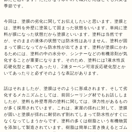
季節です。
今回は、塗膜の劣化に関してお伝えしたいと思います。塗膜と
は、塗料を外壁に塗装して固まった状態をいいます。単純に塗
料が膜になった状態だから塗膜といいます。塗料は当然です
が、そのままの液体の状態では防水性はありません。塗料が固
まって膜になってから防水性が出てきます。塗料が塗膜にかわ
るためには、塗料の中の水分や、シンナーなどの有機溶剤が気
化することが重要になります。そのため、塗料には1液水性反
応硬化型と書いてあったり、2液ターペン可溶反応硬化型とか
いてあったりと必ずそのような表記があります。
話はそれましたが、塗膜はそのように形成されます。そして劣
化するメカニズムとしては、前回シーリング材でもお話ししま
したが、塗料も外壁専用の塗料に関しては、弾力性があるもの
が多く採用されています。これは、家屋の揺れに対して、塗膜
が固いと塗膜が揺れに耐切れず割れてしまって防水性がすぐに
なくなってしまうからです。塗料の多くは樹脂という有機物質
を添加して製造されています。樹脂は簡単に置き換えるとゴム