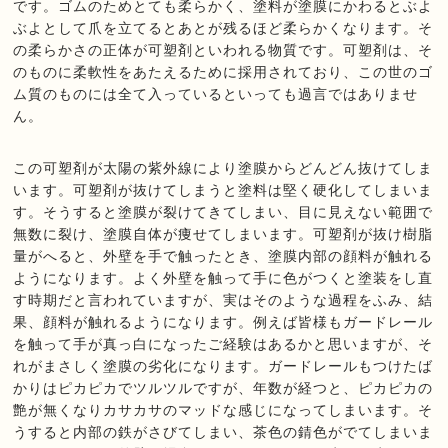
です。ゴムのためとても柔らかく、塗料が塗膜にかわるとぶよ
ぶよとして爪を立てるとあとが残るほど柔らかくなります。そ
の柔らかさの正体が可塑剤といわれる物質です。可塑剤は、そ
のものに柔軟性をあたえるために採用されており、この世のゴ
ム質のものには全て入っているといっても過言ではありませ
ん。
この可塑剤が太陽の紫外線により塗膜からどんどん抜けてしま
います。可塑剤が抜けてしまうと塗料は堅く硬化してしまいま
す。そうすると塗膜が裂けてきてしまい、目に見えない範囲で
無数に裂け、塗膜自体が痩せてしまいます。可塑剤が抜け樹脂
量がへると、外壁を手で触ったとき、塗膜内部の顔料が触れる
ようになります。よく外壁を触って手に色がつくと塗装をし直
す時期だと言われていますが、実はそのような過程をふみ、結
果、顔料が触れるようになります。例えば皆様もガードレール
を触って手が真っ白になったご経験はあるかと思いますが、そ
れがまさしく塗膜の劣化になります。ガードレールもつけたば
かりはピカピカでツルツルですが、年数が経つと、ピカピカの
艶が無くなりカサカサのマッドな感じになってしまいます。そ
うすると内部の鉄がさびてしまい、茶色の錆色がでてしまいま