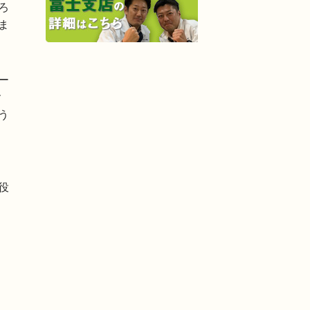
ろ
ま
ー
含
う
役