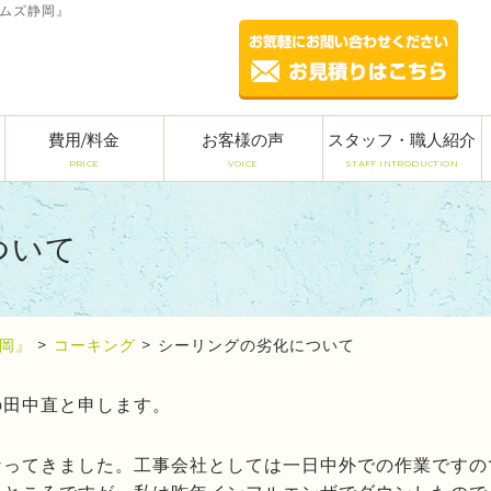
ームズ静岡』
費用/料金
お客様の声
スタッフ・職人紹介
PRICE
VOICE
STAFF INTRODUCTION
ついて
岡』
>
コーキング
>
シーリングの劣化について
の田中直と申します。
なってきました。工事会社としては一日中外での作業ですの