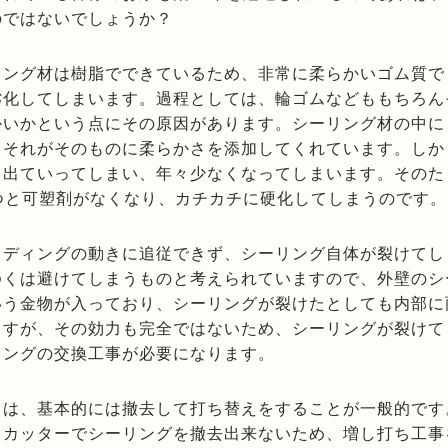
のではないでしょうか？
リング材は樹脂でできているため、非常に柔らかいゴム質で
劣化してしまいます。過程としては、輪ゴムなどももちろん
かいかという点にその原因があります。シーリング材の中に
、それがそのものに柔らかさを添加してくれています。しか
と出ていってしまい、年々少なくなってしまいます。そのた
つと可塑剤がなくなり、カチカチに硬化してしまうのです。
イディングの動きに追従できず、シーリング自体が裂けてし
ゆくは避けてしまうものと考えられていますので、外壁のシ
いう金物が入っており、シーリングが裂けたとしても内部に
ますが、その効力も完全ではないため、シーリングが裂けて
リングの交換工事が必要になります。
ては、基本的には撤去して打ち替えをすることが一般的です
、カッターでシーリングを撤去出来ないため、増し打ち工事