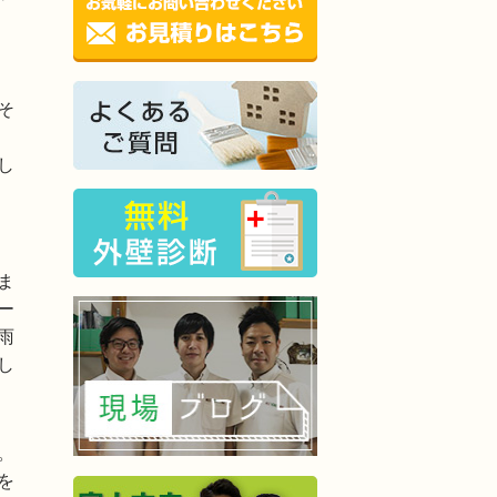
そ
し
ま
ー
雨
し
。
を