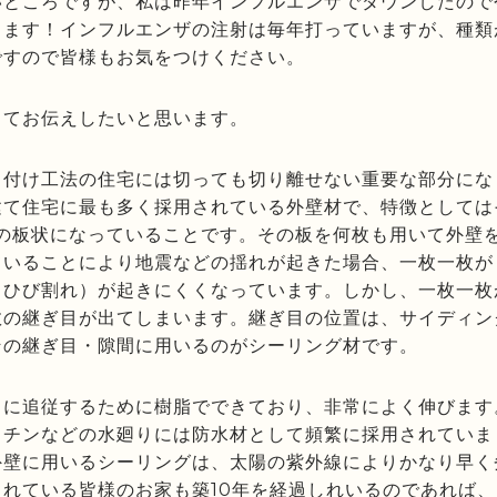
いところですが、私は昨年インフルエンザでダウンしたので
きます！インフルエンザの注射は毎年打っていますが、種類
ですので皆様もお気をつけください。
してお伝えしたいと思います。
り付け工法の住宅には切っても切り離せない重要な部分にな
建て住宅に最も多く採用されている外壁材で、特徴としては
どの板状になっていることです。その板を何枚も用いて外壁
ていることにより地震などの揺れが起きた場合、一枚一枚が
（ひび割れ）が起きにくくなっています。しかし、一枚一枚
数の継ぎ目が出てしまいます。継ぎ目の位置は、サイディン
その継ぎ目・隙間に用いるのがシーリング材です。
きに追従するために樹脂でできており、非常によく伸びます
ッチンなどの水廻りには防水材として頻繁に採用されていま
外壁に用いるシーリングは、太陽の紫外線によりかなり早く
れている皆様のお家も築10年を経過しれいるのであれば、