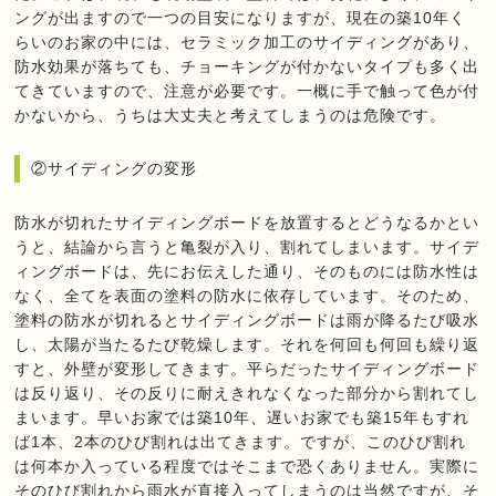
ングが出ますので一つの目安になりますが、現在の築10年く
らいのお家の中には、セラミック加工のサイディングがあり、
防水効果が落ちても、チョーキングが付かないタイプも多く出
てきていますので、注意が必要です。一概に手で触って色が付
かないから、うちは大丈夫と考えてしまうのは危険です。
②サイディングの変形
防水が切れたサイディングボードを放置するとどうなるかとい
うと、結論から言うと亀裂が入り、割れてしまいます。サイデ
ィングボードは、先にお伝えした通り、そのものには防水性は
なく、全てを表面の塗料の防水に依存しています。そのため、
塗料の防水が切れるとサイディングボードは雨が降るたび吸水
し、太陽が当たるたび乾燥します。それを何回も何回も繰り返
すと、外壁が変形してきます。平らだったサイディングボード
は反り返り、その反りに耐えきれなくなった部分から割れてし
まいます。早いお家では築10年、遅いお家でも築15年もすれ
ば1本、2本のひび割れは出てきます。ですが、このひび割れ
は何本か入っている程度ではそこまで恐くありません。実際に
そのひび割れから雨水が直接入ってしまうのは当然ですが、そ