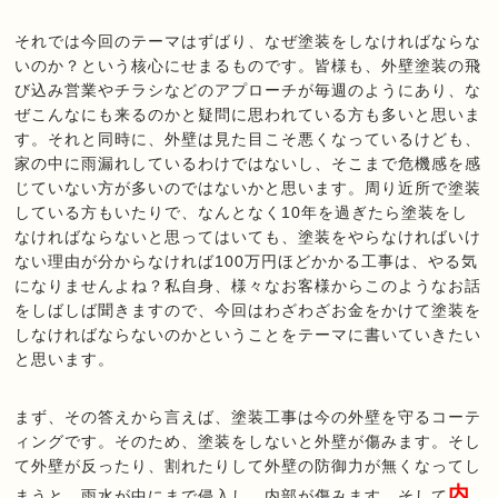
それでは今回のテーマはずばり、なぜ塗装をしなければならな
いのか？という核心にせまるものです。皆様も、外壁塗装の飛
び込み営業やチラシなどのアプローチが毎週のようにあり、な
ぜこんなにも来るのかと疑問に思われている方も多いと思いま
す。それと同時に、外壁は見た目こそ悪くなっているけども、
家の中に雨漏れしているわけではないし、そこまで危機感を感
じていない方が多いのではないかと思います。周り近所で塗装
している方もいたりで、なんとなく10年を過ぎたら塗装をし
なければならないと思ってはいても、塗装をやらなければいけ
ない理由が分からなければ100万円ほどかかる工事は、やる気
になりませんよね？私自身、様々なお客様からこのようなお話
をしばしば聞きますので、今回はわざわざお金をかけて塗装を
しなければならないのかということをテーマに書いていきたい
と思います。
まず、その答えから言えば、塗装工事は今の外壁を守るコーテ
ィングです。そのため、塗装をしないと外壁が傷みます。そし
て外壁が反ったり、割れたりして外壁の防御力が無くなってし
内
まうと、雨水が中にまで侵入し、内部が傷みます。そして