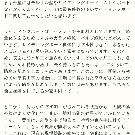
まず外壁にはモルタル壁やサイディングボード、ＡＬＣボード
などがありますが、ここでは最も件数の多いサイディングボー
ドに関してお伝えしたいと思います。
サイディングボードは、セメントを主原料としていますが、軽
量化を図るために木片やガラス繊維、パルプ繊維などが入って
います。サイディングボード自体には防水性はなく、水をかけ
ればかけるだけ吸い込んでいく素材になっています。そのた
め、表面に防水加工が施されています。その防水加工にも、各
社それそれ特徴があり、長く持つものもあれば、5年くらいで
防水が切れてしまうものもあります。このように、新築から初
めての塗装工事の場合は、工場で塗装された塗料がなんなのか
によって防水が切れてしまう年数には差があります。もちろん
前回塗装をしているお家も同じです。
とにかく、何らかの防水加工がされている状態から、太陽の紫
外線により劣化してしまい、塗料の防水効果がていかしていき
ます。一昔前は、外壁を手で触ると、塗料の色が手に付く『チ
ョーキング』という現象が防水切れのサインとされていまし
た。これは、現在も現場塗装の塗料では、劣化によりチョーキ