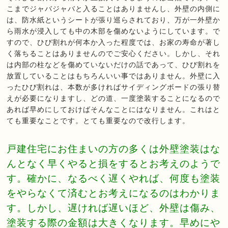
こまでジャバジャバと入ることはありませんし、外壁の内側に
は、防水紙というシートが張り巡らされており、万が一外壁か
ら雨水が浸入しても中の木部を傷めないようにしています。で
すので、ひび割れが何本か入った程度では、お家の寿命が著し
く落ちることはありませんのでご安心ください。しかし、それ
は内部の柱などを傷めていないだけの話であって、ひび割れを
放置していることはもちろんいい事ではありません。外壁に入
ったひび割れは、本数が多ければサイディングボードの張り替
えが必要になりますし、どの道、一度塗装することになるので
あれば早めにしておけばそんなことにはなりません。これはと
ても重要なことです。とても重要なので改行します。
戸建住宅にお住まいの方の多くは外壁塗装はな
んとなく早くやると損をするとお考えのようで
す。確かに、なるべく遅くやれば、何度も塗装
をやらなくて済むとお考えになるのはわかりま
す。しかし、遅ければ遅いほど、外壁は傷み、
塗装する際の金額は大きくなります。早めにや