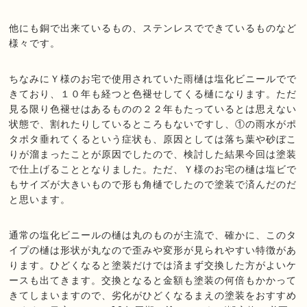
他にも銅で出来ているもの、ステンレスでできているものなど
様々です。
ちなみにＹ様のお宅で使用されていた雨樋は塩化ビニールでで
きており、１０年も経つと色褪せしてくる樋になります。ただ
見る限り色褪せはあるものの２２年もたっているとは思えない
状態で、割れたりしているところもないですし、①の雨水がポ
タポタ垂れてくるという症状も、原因としては落ち葉や砂ぼこ
りが溜まったことが原因でしたので、検討した結果今回は塗装
で仕上げることとなりました。ただ、Ｙ様のお宅の樋は塩ビで
もサイズが大きいもので形も角樋でしたので塗装で済んだのだ
と思います。
通常の塩化ビニールの樋は丸のものが主流で、確かに、このタ
イプの樋は形状が丸なので歪みや変形が見られやすい特徴があ
ります。ひどくなると塗装だけでは済まず交換した方がよいケ
ースも出てきます。交換となると金額も塗装の何倍もかかって
きてしまいますので、劣化がひどくなるまえの塗装をおすすめ