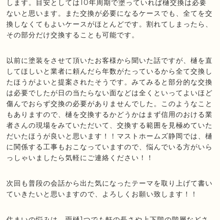
します。目安としては10年周期で塗っていれば樋交換は必要
ないと思います。また交換が必要になるケースでも、全てを交
換しなくてもよいケースがほとんどです。割れてしまったら、
その部分だけ交換することも可能です。
以前に塗装をさせて頂いたお客様から聞いた話ですが、樋を直
してほしいと業者に頼んだら年数がたっているから全て交換し
たほうがよいと提案されたそうです。みてみると部分的な交換
は必要でしたが日の当たらない面などは全くといってよいほど
傷んでおらず交換の必要がありませんでした。このようなこと
もありますので、樋を交換するかどうかはまず信用のおける業
者さんの現場をみていただいて、交換する範囲を見極めていた
だいたほうが良いと思います！！マストホームズ静岡では、樋
に関係する工事もおこなっていますので、悩んでいる方がいら
っしゃいましたら気軽にご連絡ください！！
次回も普段の会話から出た気になったテーマを取り上げて書い
ていきたいと思いますので、よろしくお願い致します！！
住まいの悩みは、雨樋1つでも軒の長さや上下階の階層などさ