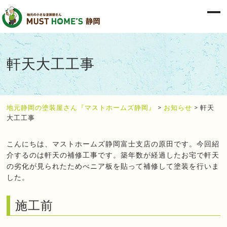
軒天大工工事
地元静岡の塗装屋さん『マストホームズ静岡』
>
お知らせ
>
軒天
大工工事
こんにちは、マストホームズ静岡富士支店の原田です。今回紹
介するのは軒天の補修工事です。築年数が経過したお宅で軒天
の劣化が見られたためべニア板を貼って補修して塗装を行いま
した。
施工前