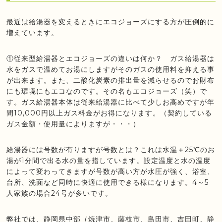
最近は給湯器を変えるときにエコジョーズにする方が圧倒的に
増えています。
①従来型給湯器とエコジョーズの違いは何か？ ガス給湯器は
水をガスで温めてお湯にしますがそのガスの使用料を抑える事
が出来ます。また、二酸化炭素の排出量を減らせるのでお財布
にも環境にもエコなのです。その名もエコジョーズ（笑）で
す。ガス給湯器本体は従来給湯器に比べて少しお高めですが年
間10,000円以上ガス料金がお得になります。（契約している
ガス金額・使用量によりますが・・・）
給湯器には号数が有りますが号数とは？これは水温＋25℃のお
湯が1分間で出る水の量を指しています。設定温度と水の温度
によって変わってきますが号数が高い方が水圧が強く、浴室、
台所、洗面など同時に快適に使用できる様になります。4～5
人家族の場合24号が多いです。
弊社では、静岡県中部（焼津市、藤枝市、島田市、吉田町、静