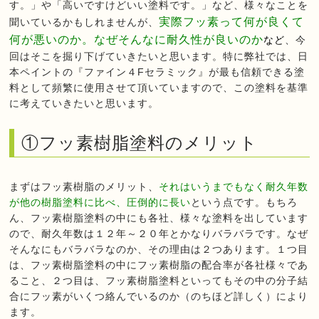
す。」や「高いですけどいい塗料です。」など、様々なことを
実際フッ素って何が良くて
聞いているかもしれませんが、
何が悪いのか。なぜそんなに耐久性が良いのか
など
、今
回はそこを掘り下げていきたいと思います。特に弊社では、日
本ペイントの『ファイン４Fセラミック』が最も信頼できる塗
料として頻繁に使用させて頂いていますので、この塗料を基準
に考えていきたいと思います。
①フッ素樹脂塗料のメリット
まずはフッ素樹脂のメリット、
それはいうまでもなく耐久年数
が他の樹脂塗料に比べ、圧倒的に長い
という点です。もちろ
ん、フッ素樹脂塗料の中にも各社、様々な塗料を出しています
ので、耐久年数は１２年～２０年とかなりバラバラです。なぜ
そんなにもバラバラなのか、その理由は２つあります。１つ目
は、フッ素樹脂塗料の中にフッ素樹脂の配合率が各社様々であ
ること、２つ目は、フッ素樹脂塗料といってもその中の分子結
合にフッ素がいくつ絡んでいるのか（のちほど詳しく）により
ます。