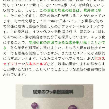
対して３つのフッ素（F）と１つの塩素（Cl）が結合している
状態でした。しかし、
この炭素と塩素の結合は、紫外線に弱
く
、そこから劣化し、塗料の防水性が落ちることがわかってい
ます。その進化形として
2008
年に日本ペイントが世界で初め
て開発に成功し販売を開始したのがファイン４
F
セラミックで
す。この塗料は、４フッ化フッ素樹脂塗料で、炭素２つに対し
て４つのフッ素が結合された分子を採用しています。４フッ化
にすることで、
早期劣化の原因である塩素を取り除くことがで
き
、耐久年数が飛躍的に延びました。もちろん現在は他社メー
カーでも販売を開始していますが、まだまだ３フッ化が値段的
にも主流といえます。ちなみに４フッ化フッ素は、あの
東京ス
カイツリー
や
六本木ヒルズ
など、焼津の田舎生まれの私からす
ると聞いただけで、たじろいでしまうような最新の建築物に使
われています。