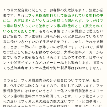
１つ目の配合量に関しては、お客様の失敗談も多く、注意が必
要です。それは
フッ素樹脂塗料として販売されている塗料の中
には、内容はほとんどシリコン樹脂にも関わらず、少しだけフ
ッ素樹脂が入っている塗料がフッ素樹脂塗料として販売されて
いるものもあります
。もちろん価格はフッ素樹脂とは思えない
ほど安価で、フッ素樹脂は持ちが良いと安易に思っていると非
常に飛びつきやすいので注意が必要です。しかし、それを見破
ることは、一般の方には難しいのが現状です。ですので、簡単
な方法として私からお勧めするのは、大手の塗料メーカーから
出ているフッ素樹脂ならとりあえずは安心ですので、日本ペイ
ントや関西ペイントなどのメーカー品をお勧めします。間違っ
ても塗装業者オリジナル塗料や海外製品等はお勧めしません。
２つ目は、フッ素樹脂内部の分子結合についてですが、私自
身、化学の話は眠くなりますので、要約してお話します。フッ
素樹脂塗料には細かくいうと３フッ化フッ素樹脂塗料と４フッ
化フッ素樹脂塗料の２つが出回っています。３フッ化と４フッ
化の違いはフッ素元素の結合の数の違いです（下記図参照）。
以前からあった３フッ化フッ素樹脂塗料は、炭素（C）２つに