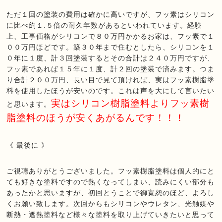
ただ１回の塗装の費用は確かに高いですが、フッ素はシリコン
に比べ約１
.
５倍の耐久年数があるといわれています。経験
上、工事価格がシリコンで８０万円かかるお家は、フッ素で１
００万円ほどです。築３０年まで住むとしたら、シリコンを１
０年に１度、計３回塗装するとその合計は２４０万円ですが、
フッ素であれば１５年に１度、計２回の塗装で済みます。つま
り合計２００万円、長い目で見て頂ければ、実はフッ素樹脂塗
料を使用したほうが安いのです。これは声を大にして言いたい
実はシリコン樹脂塗料よりフッ素樹
と思います。
脂塗料のほうが安くあがるんです！！！
《 最後に 》
ご視聴ありがとうございました。フッ素樹脂塗料は個人的にと
ても好きな塗料ですので熱くなってしまい、読みにくい部分も
あったかと思いますが、初回とうことで御寛恕のほど、よろし
くお願い致します。次回からもシリコンやウレタン、光触媒や
断熱・遮熱塗料など様々な塗料を取り上げていきたいと思って