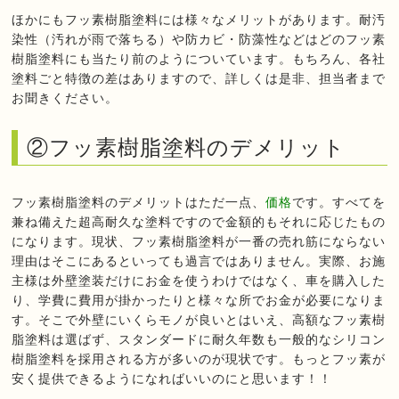
ほかにもフッ素樹脂塗料には様々なメリットがあります。耐汚
染性（汚れが雨で落ちる）や防カビ・防藻性などはどのフッ素
樹脂塗料にも当たり前のようについています。もちろん、各社
塗料ごと特徴の差はありますので、詳しくは是非、担当者まで
お聞きください。
②フッ素樹脂塗料のデメリット
フッ素樹脂塗料のデメリットはただ一点、
価格
です。すべてを
兼ね備えた超高耐久な塗料ですので金額的もそれに応じたもの
になります。現状、フッ素樹脂塗料が一番の売れ筋にならない
理由はそこにあるといっても過言ではありません。実際、お施
主様は外壁塗装だけにお金を使うわけではなく、車を購入した
り、学費に費用が掛かったりと様々な所でお金が必要になりま
す。そこで外壁にいくらモノが良いとはいえ、高額なフッ素樹
脂塗料は選ばず、スタンダードに耐久年数も一般的なシリコン
樹脂塗料を採用される方が多いのが現状です。もっとフッ素が
安く提供できるようになればいいのにと思います！！