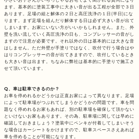
小さいお子さんがいらっしゃるお宅でよく聞かれる質問になり
ます。基本的に塗装工事中に大きい音が出る工程が全部で３日
あります。足場の組と解体の２日と高圧洗浄の１日(半日)にな
ります。まず足場を組んだり解体する日は必ず大きい音が出て
しまいます。お家にいない方がいいかもしれません。また、外
壁を洗い流していく高圧洗浄の日も、コンプレッサーの音がし
ますので注意が必要です。それ以外の日は基本的には大きな音
はしません。ただ外壁が手塗りではなく、吹付で行う場合はや
はりコンプレッサーの音が出てきますので、吹付しているとき
も大きい音は出ます。ちなみに弊社は基本的に手塗りで施工さ
せて頂いています。
Q、車は駐車できるのか？
お車を停めれるかどうかは正直お家によって異なります。足場
によって駐車場がつぶれてしまうかどうかの問題です。車を問
題なく停めれるお家もあれば、別の駐車場を確保して頂かない
といけないお家もあります。その為、駐車場に関しては早めに
確認しておきましょう？塗装中にペンキが付着してしまいそう
な場合はカーシートをかけますので、駐車スペースさえあれば
車を停めることが可能になります。