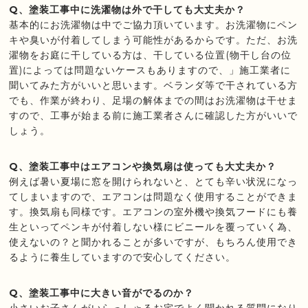
Q、塗装工事中に洗濯物は外で干しても大丈夫か？
基本的にお洗濯物は中でご協力頂いています。お洗濯物にペン
キや臭いが付着してしまう可能性があるからです。ただ、お洗
濯物をお庭に干している方は、干している位置(物干し台の位
置)によっては問題ないケースもありますので、」施工業者に
聞いてみた方がいいと思います。ベランダ等で干されている方
でも、作業が終わり、足場の解体までの間はお洗濯物は干せま
すので、工事が始まる前に施工業者さんに確認した方がいいで
しょう。
Q、塗装工事中はエアコンや換気扇は使っても大丈夫か？
例えば暑い夏場に窓を開けられないと、とても辛い状況になっ
てしまいますので、エアコンは問題なく使用することができま
す。換気扇も同様です。エアコンの室外機や換気フードにも養
生といってペンキが付着しない様にビニールを覆っていく為、
使えないの？と聞かれることが多いですが、もちろん使用でき
るように養生していますので安心してください。
Q、塗装工事中に大きい音がでるのか？