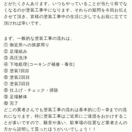
とがたくさんあります。いつもやっていることが当たり前でな
くなるのが塗装工事中になります。それらの疑問を今回お伝え
させて頂き、皆様の塗装工事中の生活に少しでもお役に立てて
頂ければ幸いです。
まず、一般的な塗装工事の流れは、
① 御近所への挨拶周り
② 足場組み
③ 高圧洗浄
④ 下地処理(コーキング補修・養生)
⑤ 塗装1回目
⑥ 塗装2回目
⑦ 塗装3回目
⑧ 仕上げ・チェック・掃除
⑨ 足場解体
⑩ 完了
どこの業者さんでも塗装工事の流れは基本的に①～➉までの流
れになります。特に塗装工事はご近所にご迷惑をおかけするこ
とが多いですので、騒音や臭い、駐車場の位置など業者さんの
方から説明して貰ったほうがいいでしょう！！