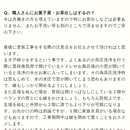
Q、職人さんにお菓子屋・お茶出しはするの？
今は共働きの方も増えていますので特にお茶出しなどは必要あ
りません。またお手洗い等も別のところで済ませますのでご安
心下さい。
最後に塗装工事をする際の注意点をお伝えさせて頂ければと思
います。
まず戸締りをするという事です。よくあるのが高圧洗浄を行う
際に普段換気用で開けているトイレやお風呂場の小窓が開いて
いると洗浄の水がお家に入ってしまいます。その為高圧洗浄時
は窓もしめて、水の水圧で窓が開いてしまう恐れもありますの
で、鍵もしっかり閉めるようにしましょう。
また足場を組んだ場合、普段は開けっぱなしにしている２階や
ベランダの窓とにも鍵をかけましょう。もちろん防犯上です。
足場を組むと外部から２階に誰でも上り下りが可能になりま
す。お出かけの時は勿論ですが、１階に家族全員がいる場合な
どもありますので、工事期間中は鍵を閉めて置くことをおスス
メします。