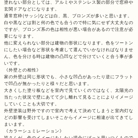
塗れない部分としては、アルミやステンレス製の部分で窓枠や
玄関ドアなどになります。
通常窓枠(サッシ)などは白、黒、ブロンズが多いと思います。
白や黒などは割と何の色でも合うので特に気にせず大丈夫なの
ですが、ブロンズ系の色は相性が悪い場合があるので注意が必
要になります。
他に変えられない部分は建物の形状になります。色をツートン
にしたい場合など形状を考慮して選んでいかなければなりませ
ん。色を分ける時は建物の凸凹などで分けていくと合う事が多
いです。
《外壁との相性》
家の外壁は同じ形状でも、小さな凹凸があったり逆にフラット
で凹凸が無かったりと様々だと思います。
大きくした塗り板などを室内で見ていくのではなく、太陽光の
当たった状況で壁にあてて少し離れて見ることによりイメージ
していくことも大切です。
外壁塗装は野外ですので室内で考えて決めてしまうと室内灯な
どの影響を受けてしまいそこからイメージに相違が出てきてし
まいます。
《カラーシュミレーション》
皆さんが、色のイメージをしたい場合にぱっと思いつくもので