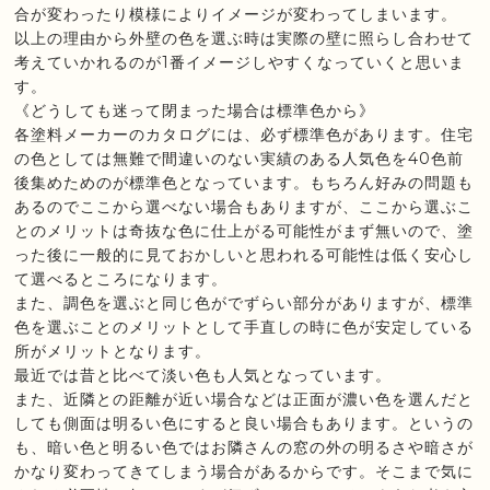
合が変わったり模様によりイメージが変わってしまいます。
以上の理由から外壁の色を選ぶ時は実際の壁に照らし合わせて
考えていかれるのが1番イメージしやすくなっていくと思いま
す。
《どうしても迷って閉まった場合は標準色から》
各塗料メーカーのカタログには、必ず標準色があります。住宅
の色としては無難で間違いのない実績のある人気色を40色前
後集めためのが標準色となっています。もちろん好みの問題も
あるのでここから選べない場合もありますが、ここから選ぶこ
とのメリットは奇抜な色に仕上がる可能性がまず無いので、塗
った後に一般的に見ておかしいと思われる可能性は低く安心し
て選べるところになります。
また、調色を選ぶと同じ色がでずらい部分がありますが、標準
色を選ぶことのメリットとして手直しの時に色が安定している
所がメリットとなります。
最近では昔と比べて淡い色も人気となっています。
また、近隣との距離が近い場合などは正面が濃い色を選んだと
しても側面は明るい色にすると良い場合もあります。というの
も、暗い色と明るい色ではお隣さんの窓の外の明るさや暗さが
かなり変わってきてしまう場合があるからです。そこまで気に