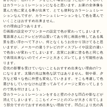
はカラーシュミレーションになると思います。お家の全体像を
選んだ色に変える事が出来て、とても便利なカラーシュミレー
ションなんですが、カラーシュミレーションをして色を選んで
いくことはおすすめ出来ません。
その理由は3つあります。
①画面の設定やプリンターの設定で色が変わってしまいます。
電器屋さんにテレビが沢山置いてあり同じ画面が映してある風
景を思い浮かべて下さい。何となくもうお分かり頂けてると思
いますが、メーカーの違うテレビのディスプレイや設定の違い
で色合いが変わってしまいます。忠実にお家に塗る色と同じ色
で表現出来ないのでイメージと大きくズレてしまう可能性があ
ります。
②光の影響を受けていないこともおすすめ出来ない理由の1つ
になります。太陽の光は無色な訳ではありません。朝や昼、夕
方など様々な色に外壁も変化していきます。そこも考慮して色
選びをしていかなければ塗ってみてイメージと変わってしまう
ので気を付けましょう。
③カラーシュミレーションをすると壁の小さな凹凸や影などが
消えてしまいます。ここもイメージとのズレが大きく出てしま
う部分ですのでおすすめ出来ない理由です。凹凸により光の具