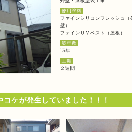
外壁・屋根塗装工事
使用塗料
ファインシリコンフレッシュ（
壁）
ファインＵＶベスト（屋根）
築年数
13年
工期
２週間
やコケが発生していました！！！