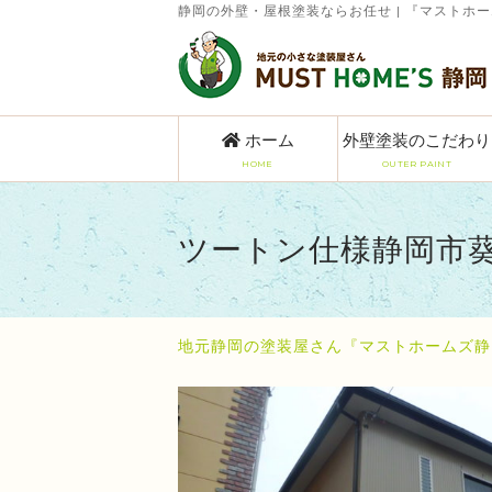
静岡の外壁・屋根塗装ならお任せ | 『マストホ
ホーム
外壁塗装のこだわり
HOME
OUTER PAINT
ツートン仕様静岡市
地元静岡の塗装屋さん『マストホームズ静