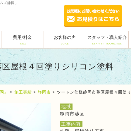
ームズ静岡』
費用/料金
お客様の声
スタッフ・職人紹介
PRICE
VOICE
STAFF INTRODUCTION
葵区屋根４回塗りシリコン塗料
岡』
>
施工実績
>
静岡市
>
ツートン仕様静岡市葵区屋根４回塗
地域
静岡市葵区
工事内容