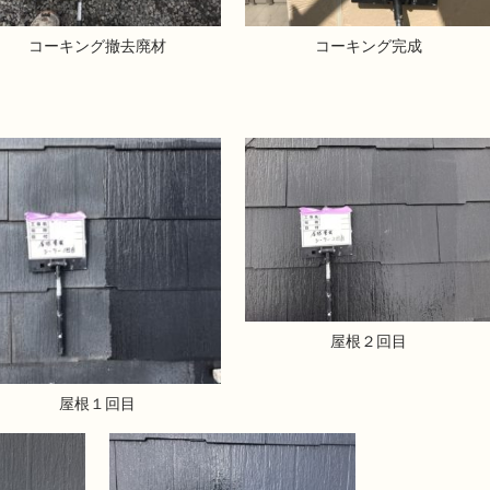
コーキング撤去廃材
コーキング完成
屋根２回目
屋根１回目