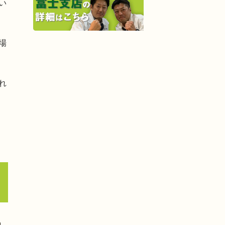
い
場
れ