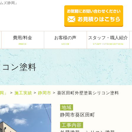
ームズ静岡』
費用/料金
お客様の声
スタッフ・職人紹介
PRICE
VOICE
STAFF INTRODUCTION
リコン塗料
岡』
>
施工実績
>
静岡市
>
葵区田町外壁塗装シリコン塗料
地域
静岡市葵区田町
工事内容