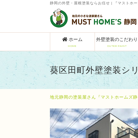
静岡の外壁・屋根塗装ならお任せ | 『マストホ
ホーム
外壁塗装のこだわり
HOME
OUTER PAINT
葵区田町外壁塗装シ
地元静岡の塗装屋さん『マストホームズ静