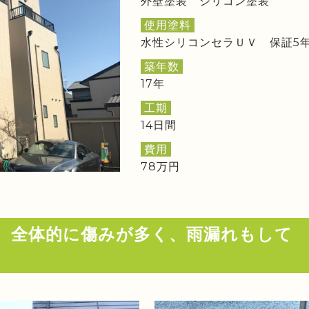
外壁塗装 シリコン塗装
使用塗料
水性シリコンセラＵＶ 保証5
築年数
17年
工期
14日間
費用
78万円
り、全体的に傷みが多く、雨漏れもして
。