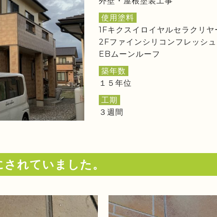
外壁・屋根塗装工事
使用塗料
1Fキクスイロイヤルセラクリヤ
2Fファインシリコンフレッシュ
EBムーンルーフ
築年数
１５年位
工期
３週間
にされていました。