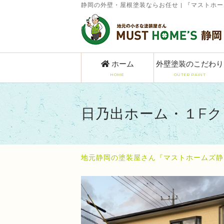
静岡の外壁・屋根塗装ならお任せ | 『マストホ
ホーム
外壁塗装のこだわり
HOME
OUTER PAINT
日乃出ホーム・１Fク
地元静岡の塗装屋さん『マストホームズ静