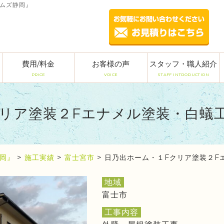
ームズ静岡』
費用/料金
お客様の声
スタッフ・職人紹介
PRICE
VOICE
STAFF INTRODUCTION
リア塗装２Fエナメル塗装・白蟻
岡』
>
施工実績
>
富士宮市
>
日乃出ホーム・１Fクリア塗装２F
地域
富士市
工事内容