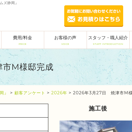
ームズ静岡』
費用/料金
お客様の声
スタッフ・職人紹介
PRICE
VOICE
STAFF INTRODUCTION
焼津市M様邸完成
岡』
>
顧客アンケート
>
2026年
>
2026年3月27日 焼津市M
施工後