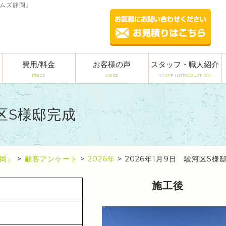
ームズ静岡』
費用/料金
お客様の声
スタッフ・職人紹介
PRICE
VOICE
STAFF INTRODUCTION
河区S様邸完成
岡』
>
顧客アンケート
>
2026年
>
2026年1月9日 駿河区S様
施工後