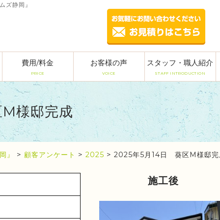
ームズ静岡』
費用/料金
お客様の声
スタッフ・職人紹介
PRICE
VOICE
STAFF INTRODUCTION
葵区M様邸完成
岡』
>
顧客アンケート
>
2025
>
2025年5月14日 葵区M様邸
施工後