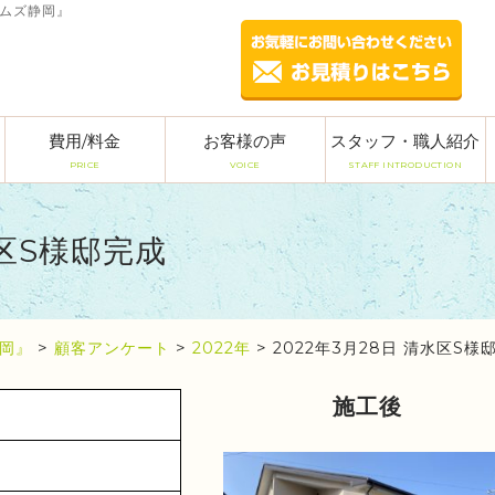
ームズ静岡』
費用/料金
お客様の声
スタッフ・職人紹介
PRICE
VOICE
STAFF INTRODUCTION
水区S様邸完成
岡』
>
顧客アンケート
>
2022年
>
2022年3月28日 清水区S様
施工後