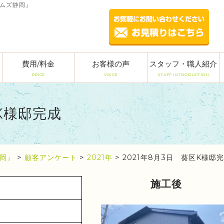
ームズ静岡』
費用/料金
お客様の声
スタッフ・職人紹介
PRICE
VOICE
STAFF INTRODUCTION
区K様邸完成
岡』
>
顧客アンケート
>
2021年
>
2021年8月3日 葵区K様邸
施工後