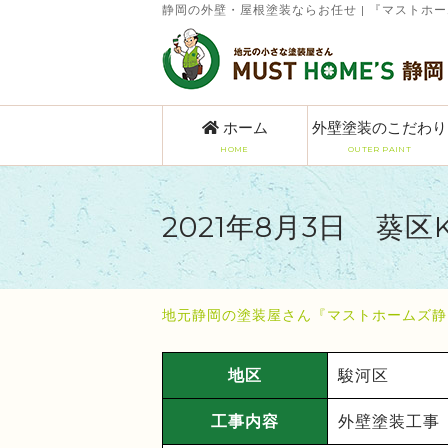
静岡の外壁・屋根塗装ならお任せ | 『マストホ
ホーム
外壁塗装のこだわり
HOME
OUTER PAINT
2021年8月3日 葵
地元静岡の塗装屋さん『マストホームズ静
地区
駿河区
工事内容
外壁塗装工事