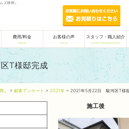
ームズ静岡』
費用/料金
お客様の声
スタッフ・職人紹介
PRICE
VOICE
STAFF INTRODUCTION
駿河区T様邸完成
岡』
>
顧客アンケート
>
2021年
>
2021年5月22日 駿河区T様
施工後