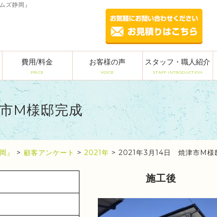
ームズ静岡』
費用/料金
お客様の声
スタッフ・職人紹介
PRICE
VOICE
STAFF INTRODUCTION
焼津市M様邸完成
岡』
>
顧客アンケート
>
2021年
>
2021年3月14日 焼津市M
施工後