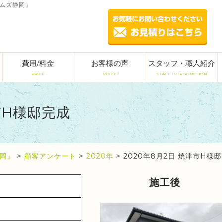
ームズ静岡』
費用/料金
お客様の声
スタッフ・職人紹介
PRICE
VOICE
STAFF INTRODUCTION
市H様邸完成
岡』
>
顧客アンケート
>
2020年
>
2020年8月2日 焼津市H様
施工後