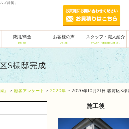
ームズ静岡』
費用/料金
お客様の声
スタッフ・職人紹介
PRICE
VOICE
STAFF INTRODUCTION
駿河区S様邸完成
岡』
>
顧客アンケート
>
2020年
>
2020年10月21日 駿河区S
施工後