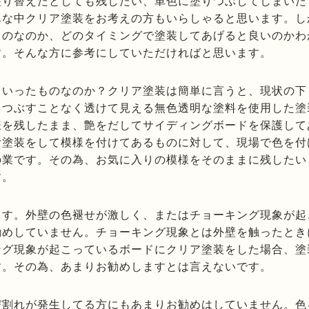
塗り替えたとしても残したい、単色に塗りつぶしてしまいた
んな中クリア塗装をお考えの方もいらしゃると思います。し
ものなのか、どのタイミングで塗装してあげると良いのかわ
す。そんな方に参考にしていただければと思います。
ういったものなのか？クリア塗装は簡単に言うと、現状の下
りつぶすことなく透けて見える無色透明な塗料を使用した塗
様を残したまま、艶をだしてサイディングボードを保護して
付塗装をして模様を付けてあるものに対して、現場で色を付
の業です。その為、お気に入りの模様をそのままに残したい
す。
ます。外壁の色褪せが激しく、またはチョーキング現象が起
勧めしていません。チョーキング現象とは外壁を触ったとき
ング現象が起こっているボードにクリア塗装をした場合、塗
す。その為、あまりお勧めしますとは言えないです。
び割れが発生してる方にもあまりお勧めはしていません。色