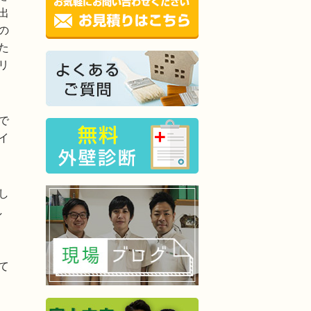
出
の
た
リ
で
イ
し
し
て