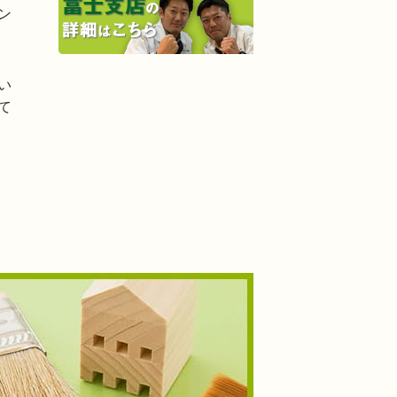
ン
い
て