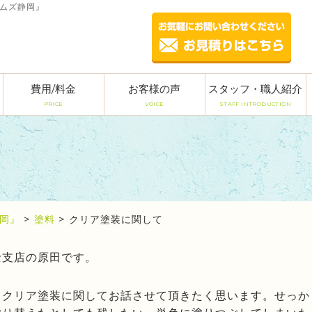
ームズ静岡』
費用/料金
お客様の声
スタッフ・職人紹介
PRICE
VOICE
STAFF INTRODUCTION
岡』
>
塗料
>
クリア塗装に関して
士支店の原田です。
るクリア塗装に関してお話させて頂きたく思います。せっか