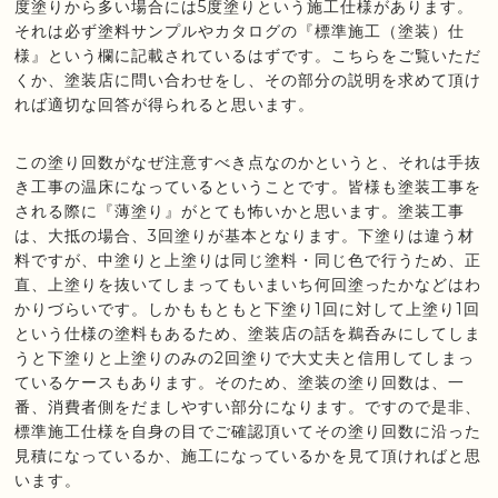
度塗りから多い場合には5度塗りという施工仕様があります。
それは必ず塗料サンプルやカタログの『標準施工（塗装）仕
様』という欄に記載されているはずです。こちらをご覧いただ
くか、塗装店に問い合わせをし、その部分の説明を求めて頂け
れば適切な回答が得られると思います。
この塗り回数がなぜ注意すべき点なのかというと、それは手抜
き工事の温床になっているということです。皆様も塗装工事を
される際に『薄塗り』がとても怖いかと思います。塗装工事
は、大抵の場合、3回塗りが基本となります。下塗りは違う材
料ですが、中塗りと上塗りは同じ塗料・同じ色で行うため、正
直、上塗りを抜いてしまってもいまいち何回塗ったかなどはわ
かりづらいです。しかももともと下塗り1回に対して上塗り1回
という仕様の塗料もあるため、塗装店の話を鵜呑みにしてしま
うと下塗りと上塗りのみの2回塗りで大丈夫と信用してしまっ
ているケースもあります。そのため、塗装の塗り回数は、一
番、消費者側をだましやすい部分になります。ですので是非、
標準施工仕様を自身の目でご確認頂いてその塗り回数に沿った
見積になっているか、施工になっているかを見て頂ければと思
います。