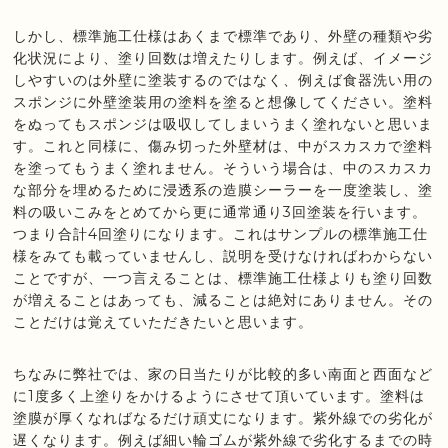
しかし、標準施工仕様はあくまで標準であり、外壁の種類や劣
化状況により、塗り回数は増えたりします。例えば、イメージ
しやすいのは外壁に塗装するのではなく、例えば食器洗い用の
スポンジに外壁塗装用の塗料を塗ると想像してください。塗料
をぬってもスポンジは吸収してしまいうまく塗れないと思いま
す。これと同様に、傷み切った外壁材は、中がスカスカで塗料
を塗ってもうまく塗れません。そういう場合は、中のスカスカ
な部分を埋めるために浸透系の造膜シーラーを一度塗装し、塗
料の吸いこみをとめてから更に通常通り3回塗装を行います。
つまり合計4回塗りになります。これはサンプルの標準施工仕
様をみても載っていませんし、説明を受けなければわからない
ことですが、一つ言えることは、標準施工仕様よりも塗り回数
が増えることはあっても、減ることは絶対にありません。その
ことだけは覚えていただきたいと思います。
ちなみに弊社では、家の日当たりが比較的多い南面と西面など
に1度多く上塗りをかけるようにさせて頂いています。塗料は
塗膜が厚くなればなるだけ頑丈になります。紫外線での劣化が
遅くなります。例えば細い輪ゴムが紫外線で劣化するまでの時