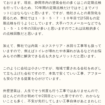
ております。現在、静岡市内の塗装会社の多くはこの定期点検
を行っているため、10年間の定期点検だけではそこまでメリ
ットにはならないと思います。ですが、他社さんとの差別化を
図るため、弊社では１・３・５・７・１０年目で計5回もの定
期点検を行うようにしています。大手ハウスメーカーなどでも
１・５・１０年の3回が多いと思いますのでこれは比較的多く
の点検回数だと思います。
加えて、弊社では内装・エクステリア・水回り工事等も扱って
いますので、例えばトイレが壊れたや水漏れがあるなどのお悩
みもその際に解決できる点も大きなメリットだと思います。
このように会社は小さいですが、地域で愛される会社をめざし
て立ち上げた会社ですので、本気で安くていい工事、アフター
も安心できる提案を心がけています。
外壁塗装は、人生でそう何度も行う工事ではありませんので、
ほとんどの方が初めてや2回目といった形ですので、わからな
いことも多く、不安が先行してしまい工事自体があとまわしに