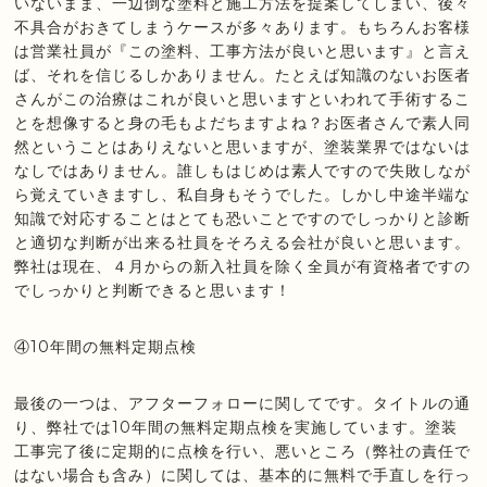
いないまま、一辺倒な塗料と施工方法を提案してしまい、後々
不具合がおきてしまうケースが多々あります。もちろんお客様
は営業社員が『この塗料、工事方法が良いと思います』と言え
ば、それを信じるしかありません。たとえば知識のないお医者
さんがこの治療はこれが良いと思いますといわれて手術するこ
とを想像すると身の毛もよだちますよね？お医者さんで素人同
然ということはありえないと思いますが、塗装業界ではないは
なしではありません。誰しもはじめは素人ですので失敗しなが
ら覚えていきますし、私自身もそうでした。しかし中途半端な
知識で対応することはとても恐いことですのでしっかりと診断
と適切な判断が出来る社員をそろえる会社が良いと思います。
弊社は現在、４月からの新入社員を除く全員が有資格者ですの
でしっかりと判断できると思います！
④10年間の無料定期点検
最後の一つは、アフターフォローに関してです。タイトルの通
り、弊社では10年間の無料定期点検を実施しています。塗装
工事完了後に定期的に点検を行い、悪いところ（弊社の責任で
はない場合も含み）に関しては、基本的に無料で手直しを行っ