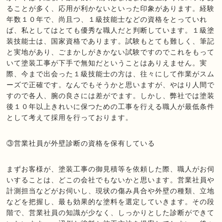
ることが多く、応用が利かないといった印象があります。経験
年数１０年で、尚且つ、１級技能士などの資格をとっていれ
ば、私としてはとても優秀な職人だと判断しています。１級塗
装技能士は、国家資格であります。試験もとても難しく、筆記
と実地があり、ごまかしがきかない試験ですのでこれをもって
いて塗装工事が下手で無知だということはありえません。実
際、今まで出会った１級技能士の方は、往々にして作業がスム
ーズで正確です。なんでもそうかと思いますが、やはり人間で
すので各人、腕の良さには差がでます。しかし、弊社では塗装
後１０年以上きれいに保つための工事を行える職人が最低条件
として考えて採用を行っております。
③営業社員が外壁診断の資格を保有している
まずお客様が、塗装工事の御見積等を依頼した際、職人がお伺
いすることは、どこの会社でもないかと思います。営業社員や
計測担当などがお伺いし、現状の傷み具合や外壁の種類、立地
などを把握し、最も効果的な塗料を選定していきます。その段
階で、営業社員の知識が少なく、しっかりとした診断ができて