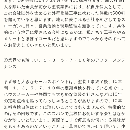
ます。契約件数は2年と5か月で約400棟あります。新入社員1
人を除いた全員が前から塗装業界におり。私自身個人として、
この会社以外を含めると外壁塗装工事に携わった件数は500軒
を超えていると思います。地元に愛される会社をめざしてをス
ローガンに日々、営業活動と現場監理を頑張っています。具体
的にどう地元に愛される会社になるかは、私たちで工事をやる
メリットとほぼイコールだと思いますのでこれからそのすべて
をお伝えしていきたいと思います。
①業界でも珍しい、１・３・５・７・１０年のアフターメンテ
ナンス
まず最も大きなセールスポイントは、塗装工事終了後、10年
間、１、３、５、７、１０年の定期点検を行っている点です。
ハウスメーカーや静岡でも大きめな塗装会社さんなどは10年
の定期点検を謳ってらっしゃるところがありますので、10年
無料点検自体はとくに珍しいことではありませんが、特徴的な
のはその回数です。このスパンで点検にお伺いする会社はなか
なか珍しいと思います。実際そこまで何度もお伺いする意味が
そもそもあるのかということは一旦おいておかせて頂いて、少