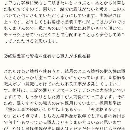
しでもお客様に安心して頂きたいという点と、あとから開業し
た私たちですので、周りと一緒では意味がないと考え、このス
パンでお伺いさせていただくようにしています。実際評判は
上々です。どうしてもお客様は塗装工事に関してはぷプロでは
ありませんので、私たちのほうで頻繁にお伺いさせて頂いて、
チェックさせていただくことで心配することなく安心して過ご
していただけると思います。
②経験豊富な資格を保有する職人が多数在籍
どれだけ良い塗料を使おうと、結局のところ塗料の耐久性は職
人さんがしっかり塗ってくれるかにかかっています。直接触る
職人がプロ意識にかけていたら不良工事が多発してしまいま
す。弊社は、上記の通りアフターメンテナンスに力を注いでい
ますので、しっかりとした施工が大前提になってきます。その
ため、選りすぐりの職人のみを採用しています。採用基準は
『塗装工事の経験が１０年以上あるか』、『有資格者かどう
か』という点です。もちろん業界歴が数年でも持ち前の器用さ
で何十年もやっている職人よりもうまい方はいると思います
が、やはり経験年数が浅い職人はまだまだ仕上がりにムラがあ