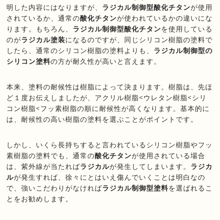
明した内容にはなりますが、
ラジカル制御型酸化チタン
が使用
されているか、通常の
酸化チタン
が使われているかの違いにな
ります。もちろん、
ラジカル制御型酸化チタン
を使用している
のが
ラジカル塗装
になるのですが、同じシリコン樹脂の塗料で
したら、通常のシリコン樹脂の塗料よりも、
ラジカル制御型の
シリコン塗料
の方が耐久性が高いと言えます。
本来、塗料の耐候性は樹脂によって決まります。樹脂は、先ほ
ど１度お伝えしましたが、アクリル樹脂<ウレタン樹脂<シリ
コン樹脂<フッ素樹脂の順に耐候性が高くなります。基本的に
は、耐候性の高い樹脂の塗料を選ぶことがポイントです。
しかし、いくら長持ちすると言われているシリコン樹脂やフッ
素樹脂の塗料でも、通常の
酸化チタン
が使用されている場合
は、紫外線が当たれば
ラジカル
が発生してしまいます。
ラジカ
ル
が発生すれば、徐々にとはいえ傷んでいくことは明白なの
で、強いこだわりがなければ
ラジカル制御型塗料
を選ばれるこ
とをお勧めします。