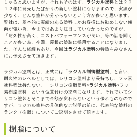
しゃると思いますが、それもそのはず、
ラジカル塗料
とは２０
１２年に発売したばかりの新しい塗料になりますので、実績が
少なく、どんな塗料か分からないという方が多いと思います。
弊社は、基本的に実績のある塗料しかお客様にお勧めしない傾
向が強い為、今まではあまり注目していなかったのですが、
「耐久性が高く、コストパフォーマンスが良い」等の話を聞く
ことが多い為、今回、屋根の塗装に採用することになりまし
た。そんな経緯もあり、今回は
ラジカル塗料
の特徴をみなさん
にお伝えさせて頂きます。
ラジカル塗料とは、正式には「
ラジカル制御型塗料
」と言い、
耐久性のレベルとしては、シリコン塗料より長持ちし、フッ素
塗料程は持たない。 シリコン樹脂塗料<
ラジカル塗料
<フッ
素樹脂塗料 という位置付けの塗料になります。それでいてシ
リコン塗装とそこまで金額が変わらないという優れものなので
すが、ラジカル塗料の具体的なご説明の前に、代表的な塗料の
ランク（樹脂）についてご説明をさせて頂きます。
樹脂について