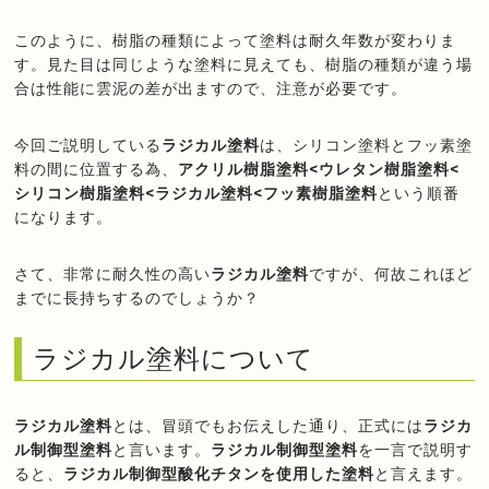
このように、樹脂の種類によって塗料は耐久年数が変わりま
す。見た目は同じような塗料に見えても、樹脂の種類が違う場
合は性能に雲泥の差が出ますので、注意が必要です。
今回ご説明している
ラジカル塗料
は、シリコン塗料とフッ素塗
料の間に位置する為、
アクリル樹脂塗料<ウレタン樹脂塗料<
シリコン樹脂塗料<ラジカル塗料<フッ素樹脂塗料
という順番
になります。
さて、非常に耐久性の高い
ラジカル塗料
ですが、何故これほど
までに長持ちするのでしょうか？
ラジカル塗料について
ラジカル塗料
とは、冒頭でもお伝えした通り、正式には
ラジカ
ル制御型塗料
と言います。
ラジカル制御型塗料
を一言で説明す
ると、
ラジカル制御型酸化チタンを使用した塗料
と言えます。