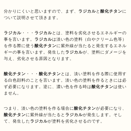
分かりにくいと思いますので、まず、
ラジカル
と
酸化チタン
に
ついて説明させて頂きます。
ラジカル
・・・
ラジカル
とは、塗料を劣化させるエネルギーの
事を言います。
ラジカル
は淡い色の塗料（白やクリーム色等）
を作る際に使う
酸化チタン
に紫外線が当たると発生するエネル
ギーの事を言います。発生した
ラジカル
が、塗料にダメージを
与え、劣化させる原因となります。
酸化チタン
・・・
酸化チタン
とは、淡い塗料を作る際に使用す
る白色顔料のことを言います。淡い色の塗料を作るときには必
ず必要になります。逆に、濃い色を作る時は
酸化チタン
は使い
ません。
つまり、淡い色の塗料を作る場合に
酸化チタン
が必要になり、
酸化チタン
に紫外線が当たると
ラジカル
が発生します。そし
て、発生した
ラジカル
が塗料を劣化させるのです。