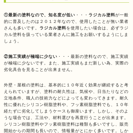
①最新の塗料なので、知名度が低い
・・・
ラジカル塗料
が一般
的に普及したのは２０１２年なので、使用したことが無い業者
さんも多いです。
ラジカル塗料
を使用したい場合は、必ずラジ
カル塗料を扱っている業者さんに施工をお願いするようにしま
しょう。
②施工実績が極端に少ない
・・・最新の塗料なので、施工実績
が極端に少ないです。また、施工実績もまだ新しい為、実際の
劣化具合を見ることが出来ません。
外壁・屋根の塗料は、基本的に１０年近く効果が継続すると考
えられていますが、塗料の耐久性は、気候や、日当たりなどの
立地条件、職人の技術力などによっても変わってきます。耐久
性に優れたシリコン樹脂塗料や、フッ素樹脂塗料でも、１０年
経たずに劣化してしまうケースも御座います。しかし、そのよ
うな場合では、工法や、材料選びを再度行うことが出来ます。
シリコン樹脂塗料やフッ素樹脂塗料は種類も多いですし、販売
開始からの期間も長いので、情報量がとにかく多いです。しか