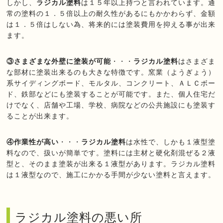
しかし、
ラジカル塗料
は１５年以上持つと言われています。通
常の塗料の１．５倍以上の耐久性があるにもかかわらず、金額
は１．５倍はしない為、将来的には塗装費用を抑える事が出来
ます。
③さまざまな外壁に塗装が可能
・・・
ラジカル塗料
はさまざま
な部材に塗装出来るのも大きな特徴です。窯業（ようぎょう）
系サイディングボード、モルタル、コンクリート、ＡＬＣボー
ド、鉄部などにも塗装することが可能です。また、個人住宅だ
けでなく、店舗や工場、学校、病院などの公共施設にも塗装す
ることが出来ます。
④作業性が高い
・・・
ラジカル塗料
は水性で、しかも１液型塗
料なので、扱いが簡単です。塗料には主材と硬化剤混ぜる２液
型と、そのまま塗装が出来る１液型があります。ラジカル塗料
は１液型なので、施工にかかる手間が少ない塗料と言えます。
ラジカル塗料の悪い所