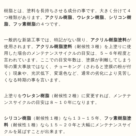
樹脂とは、塗料を長持ちさせる成分の事です。大きく分けて４
つ種類があります。
アクリル樹脂、ウレタン樹脂、シリコン樹
脂、フッ素樹脂
の４つです。
一般的な新築工事では、特記がない限り、
アクリル樹脂塗料
が
使用されます。
アクリル樹脂塗料
（耐候性３種）を上塗りに使
用した場合のメンテナンスサイクルの目安は、５～６年程度と
言われています。ここでの目安年数は、塗膜が剥離してしまう
等の重大事故ではなく、チョーキング（さわると塗膜の粉が付
く）現象や、光沢低下、変退色など、通常の劣化により見苦し
くなる時期の事を言います。
上塗りを
ウレタン樹脂
（耐候性２種）に変更すれば、メンテナ
ンスサイクルの目安は８～１０年になります。
シリコン樹脂
（耐候性１種）なら１３～１５年、
フッ素樹脂塗
料
（耐候性１種）なら１５～２０年と大幅にメンテナンスサイ
クルを延ばすことが出来ます。