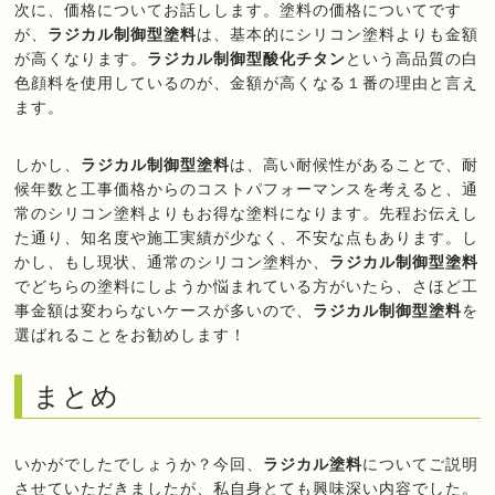
次に、価格についてお話しします。塗料の価格についてです
が、
ラジカル制御型塗料
は、基本的にシリコン塗料よりも金額
が高くなります。
ラジカル制御型酸化チタン
という高品質の白
色顔料を使用しているのが、金額が高くなる１番の理由と言え
ます。
しかし、
ラジカル制御型塗料
は、高い耐候性があることで、耐
候年数と工事価格からのコストパフォーマンスを考えると、通
常のシリコン塗料よりもお得な塗料になります。先程お伝えし
た通り、知名度や施工実績が少なく、不安な点もあります。し
かし、もし現状、通常のシリコン塗料か、
ラジカル制御型塗料
でどちらの塗料にしようか悩まれている方がいたら、さほど工
事金額は変わらないケースが多いので、
ラジカル制御型塗料
を
選ばれることをお勧めします！
まとめ
いかがでしたでしょうか？今回、
ラジカル塗料
についてご説明
させていただきましたが、私自身とても興味深い内容でした。