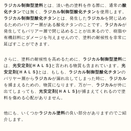
ラジカル制御型塗料
とは、淡い色の塗料を作る際に、通常の
酸
化チタン
では無く、
ラジカル制御型酸化チタン
を使用します。
ラジカル制御型酸化チタン
とは、発生した
ラジカル
を閉じ込め
るためのバリアー層がある酸化チタンのことです。
ラジカル
が
発生してもバリアー層で閉じ込めることが出来るので、樹脂や
有機顔料にダメージを与えませんので、塗料の耐候性を非常に
延ばすことができます。
さらに、塗料の耐候性を高めるために、
ラジカル制御型塗料
に
は、
光安定剤(ＨＡＬＳ)
と言われる物質も含まれています。
光
安定剤(ＨＡＬＳ)
とは、もしも、
ラジカル制御型酸化チタン
の
バリヤー層から
ラジカル
が漏れ出してしまった時に、
ラジカル
を捕まえるための。物質になります。万が一、
ラジカル
が外に
出てしまっても、
光安定剤(ＨＡＬＳ)
が捕まえてくれるので塗
料を傷める心配がありません。
他にも、いくつか
ラジカル塗料
の良い部分がありますのでご紹
介します。