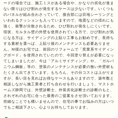
ードの場合では、施工ミスがある場合や、かなりの劣化が進ま
ない限りはひび割れが発生するケースは少ないです。いくつも
のパネルが組み合わさっていて、接合部には目地シーリングと
いわれるクッションも入っていますので、地震などの揺れにも
強く、衝撃が分散されるため、ひび割れが発生しにくいです。
現状、モルタル壁の外壁を使用されている方で、ひび割れが気
になる方は、サイディングの上貼り工事もお勧めです。長持ち
する素材を選べば、上貼り後のメンテナンスも必要ありませ
ん。Ｍ様のお宅では、前回のリフォームで「窯業系サイディン
グボード」を使用されていたので、今回塗り替えが必要になっ
てしまいましたが、今は「アルミサイディング」や、「ガルバ
ニウム鋼板」等の、塗装のメンテナンスが必要の無い外壁材も
たくさん出てきています。もちろん、その分コストは上がりま
すが、長い目を見ればお得なケースもありますので、築年数と
相談しながら施工業者と打ち合わせを行いましょう。マストホ
ームズ静岡では、外壁診断士、外装劣化診断士の診断のもと、
されぞれのお宅に合った最善のご提案をさせ頂いております。
些細なことでも構いませんので、住宅の事でお悩みの方はいつ
でもご相談下さい。心よりお待ちしております。