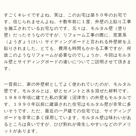
すごくキレイですよね。実は、このお宅は築５０年のお宅で
す。信じられませんよね。十数年前に１度、外壁の上貼り工事
を施工されているお宅なのです。元々は、モルタル壁（塗り
壁）だったそうなのですが、リフォーム工事の際に、窯業系
（ようぎょうけい）サイディングボードと言われる外壁材を上
貼りされました。とても、費用も時間もかかる工事ですが、何
故このようなリフォームが必要なのでしょうか。今回はモルタ
ル壁とサイディングボードの違いについてご説明させて頂きま
す。
一昔前に、家の外壁材としてよく使われていたのが、モルタル
壁です。モルタルとは、砂とセメントと水を混ぜた材料です。
１９８０年頃に建てた私の実家（沼津市）の外壁もモルタルで
す。１９９０年以前に建築された住宅はモルタル壁が非常に多
いそうです。ただ、最近の一戸建ての住宅では、サイディング
ボードを非常に多く採用しています。モルタル壁は味わいがあ
るところは良いですが、ひび割れが発生しやすいなどのデメリ
ットがあります。