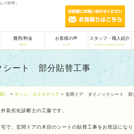
ームズ静岡』
費用/料金
お客様の声
スタッフ・職人紹介
PRICE
VOICE
STAFF INTRODUCTION
クシート 部分貼替工事
岡』
>
サッシ・エクステリア
>
玄関ドア ダイノックシート 部
、外装劣化診断士の工藤です。
お宅で、玄関ドアの木目のシートの貼替工事をお世話になり