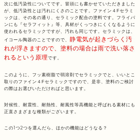
次に低汚染性についてです。冒頭にも書かせていただきました
が、低汚染性とは汚れにくさのことです。ファイン４Fセラミ
ックは、その名の通り、セラミック配合の塗料です。フライパ
ンにも『セラフィット』等、具材がくっつきにくくなるように
使われるセラミックですが、汚れも同じです。セラミックは、
静電気が起きづらく汚
イコール陶器のことですので、
れが浮きますので、塗料の場合は雨で洗い落さ
れるという原理
です。
このように、フッ素樹脂で弱溶剤でセラミックでと、いいとこ
取りのファイン４Fセラミックですので、是非、塗料のご検討
の際はお選びいただければと思います。
対候性、耐震性、耐熱性、耐風性等高機能と呼ばれる素材にも
正直さまざまな種類がございます。
この1つ2つを選んだら、ほかの機能はどうなる？