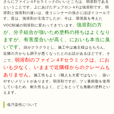
さらにファイン４Fセラミックのいいところは、弱溶剤である
ということです。上にあげたデュフロン４Fは強溶剤です。弱
溶剤と強溶剤の違いは、使うシンナーの強さにほぼイコールで
す。昔は、強溶剤が主流でしたが、今は、環境面を考えた
強溶剤の方
VOC削減の弱溶剤に変わってきています。
が、分子結合が強いため塗料の持ちはよくなり
ますが、有害度合いが高く、においも本当に臭
いです
。
頭がクラクラとし、施工中は施主様はもちろん、
近隣の方からも調子が悪くなったとのお話があるほどです。そ
弱溶剤のファイン４Fセラミックは、にお
こで、
いも少なく、いままで近隣様からのクレームも
ありません。
施工性もよく（職人も大変ではない）、扱い
やすいメリットがあります。弱溶剤ですが、フッ素樹脂を使用
しているため、耐久性もよく、どこをとっても無敵の塗料とい
えます。
低汚染性について