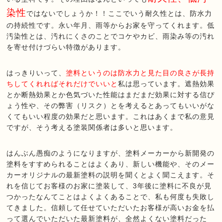
染性
ではないでしょうか！！ここでいう耐久性とは、防水力
の持続性です。永い年月、雨等からお家を守ってくれます。低
汚染性とは、汚れにくさのことでコケやカビ、雨染み等の汚れ
を寄せ付けづらい特徴があります。
はっきりいって、
塗料というのは防水力と見た目の良さが長持
ちしてくれればそれだけでいいと
私は思っています。遮熱効果
とか断熱効果とか色気づいた性能はまだまだ効果に対する信ぴ
ょう性や、その弊害（リスク）とを考えるとあってもいいがな
くてもいい程度の効果だと思います。これはあくまで私の意見
ですが、そう考える塗装関係者は多いと思います。
はんぶん愚痴のようになりますが、塗料メーカーから新開発の
塗料をすすめられることはよくあり、新しい機能や、そのメー
カーオリジナルの最新塗料の説明を聞くとよく聞こえます。そ
れを信じてお客様のお家に塗装して、3年後に塗料に不良が見
つかったなんてことはよくよくあることで、私も何度も失敗し
てきました。信頼して任せていただいたお客様が高いお金を払
って選んでいただいた最新塗料が、全然よくない塗料だった