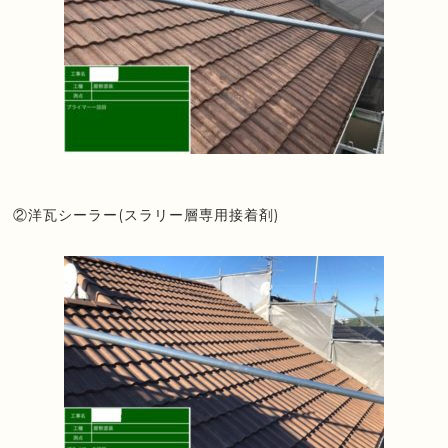
②洋瓦シーラー(スラリー層専用接着剤)