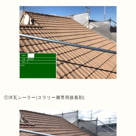
①洋瓦シーラー(スラリー層専用接着剤)