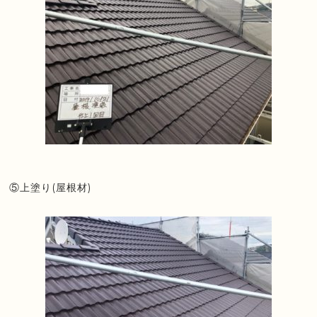
⑤上塗り(屋根材)