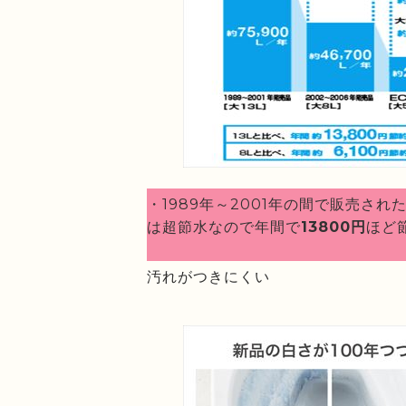
・1989年～2001年の間で販売さ
は超節水なので年間で
13800円
ほど
汚れがつきにくい