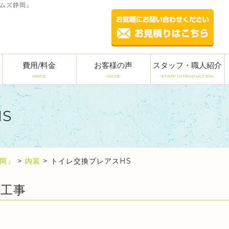
ームズ静岡』
費用/料金
お客様の声
スタッフ・職人紹介
PRICE
VOICE
STAFF INTRODUCTION
S
岡』
>
内装
>
トイレ交換プレアスHS
ム工事