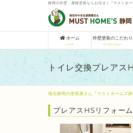
静岡の外壁・屋根塗装ならお任せ | 『マストホ
ホーム
外壁塗装のこだわり
HOME
OUTER PAINT
トイレ交換プレアスH
地元静岡の塗装屋さん『マストホームズ静
プレアスHSリフォー