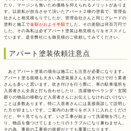
たり、マージンも無いため価格を抑えられるメリットがありま
す。以前私が担当させて頂いたアパート２棟の塗装で、管理会
社さんと相見積もりでしたが、管理会社さんと同じグレードの
塗料と施工で
金額がおよそ半額
でした。その差額は何百万円で
した。その為私は必ずアパート塗装は相見積もりをオススメし
ています。是非弊社にも御見積のご依頼してみてください。
アパート塗装依頼注意点
あとアパート塗装の場合は施工にも注意が必要になります。
アパート塗る面積も大きい為塗装屋さんも吹き付けで行う業者
さんも多いと思います。吹き付けを行う際に、車の駐車場所を
入居者さん全員と打ち合わせしたり、洗濯物やベランダ・玄関
廻りの物品の移動など入居者さんにお伝えしなければいけない
ことは多数あります。特に入居者さんには直接面談して説明し
た方が好ましいです。ご案内のお便りをポストに入れとくだけ
だと、中々見てもらえず、いざ工事が始まって洗濯物を汚した
り、物品を傷つけてしまったりのトラブルになり兼ねません。
その為、事前の工事前の挨拶がとても重要になります。