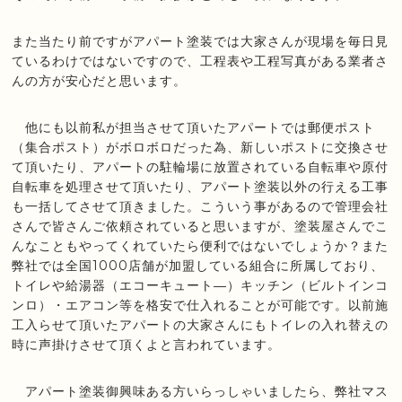
また当たり前ですがアパート塗装では大家さんが現場を毎日見
ているわけではないですので、工程表や工程写真がある業者さ
んの方が安心だと思います。
他にも以前私が担当させて頂いたアパートでは郵便ポスト
（集合ポスト）がボロボロだった為、新しいポストに交換させ
て頂いたり、アパートの駐輪場に放置されている自転車や原付
自転車を処理させて頂いたり、アパート塗装以外の行える工事
も一括してさせて頂きました。こういう事があるので管理会社
さんで皆さんご依頼されていると思いますが、塗装屋さんでこ
んなこともやってくれていたら便利ではないでしょうか？また
弊社では全国1000店舗が加盟している組合に所属しており、
トイレや給湯器（エコーキュート―）キッチン（ビルトインコ
ンロ）・エアコン等を格安で仕入れることが可能です。以前施
工入らせて頂いたアパートの大家さんにもトイレの入れ替えの
時に声掛けさせて頂くよと言われています。
アパート塗装御興味ある方いらっしゃいましたら、弊社マス