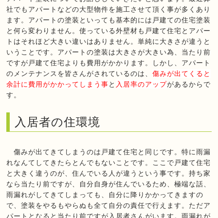
社でもアパートなどの大型物件を施工させて頂く事が多くあり
ます。アパートの塗装といっても基本的には戸建ての住宅塗装
と何ら変わりません。使っている外壁材も戸建て住宅とアパー
トはそれほど大きい違いはありません。単純に大きさが違うと
いうことです。アパートの塗装は大きさが大きい為、当たり前
ですが戸建て住宅よりも費用がかかります。しかし、アパート
のメンテナンスを皆さんがされているのは、
傷みが出てくると
余計に費用がかかってしまう事
と
入居率のアップ
があるからで
す。
入居者の住環境
傷みが出てきてしまうのは戸建て住宅と同じです。特に雨漏
れなんてしてきたらとんでもないことです。ここで戸建て住宅
と大きく違うのが、住んでいる人が違うという事です。持ち家
なら当たり前ですが、自分自身が住んでいるため、極端な話、
雨漏れがしてきてしまっても、自分に降りかかってきますの
で、塗装をやるもやらぬも全て自分の責任で行えます。ただア
パートとなると当たり前ですが入居者さんがいます。雨漏れが